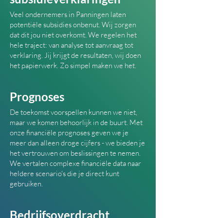
Veel ondernemers in Panningen laten
potentiële subsidies onbenut. Wij zorgen
dat dit jou niet overkomt. We regelen het
hele traject: van analyse tot aanvraag tot
verklaring. Jij krijgt de resultaten, wij doen
het papierwerk. Zo simpel maken we het.
Prognoses
De toekomst voorspellen kunnen we niet,
maar we komen behoorlijk in de buurt. Met
onze financiële prognoses geven we je
meer dan alleen droge cijfers - we bieden je
het vertrouwen om beslissingen te nemen.
We vertalen complexe financiële data naar
heldere scenario's die je direct kunt
gebruiken.
Bedrijfsoverdracht