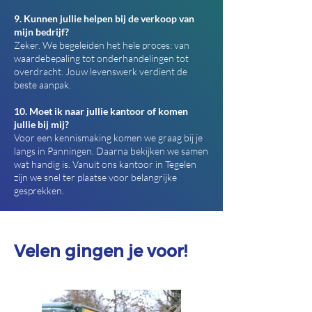
9. Kunnen jullie helpen bij de verkoop van
mijn bedrijf?
Zeker. We begeleiden het hele proces: van
waardebepaling tot onderhandelingen tot
overdracht. Jouw levenswerk verdient de
beste aanpak.
10. Moet ik naar jullie kantoor of komen
jullie bij mij?
Voor een kennismaking komen we graag bij je
langs in Panningen. Daarna bekijken we samen
wat handig is. Vanuit ons kantoor in Tegelen
zijn we snel ter plaatse voor belangrijke
gesprekken.
Velen gingen je voor!