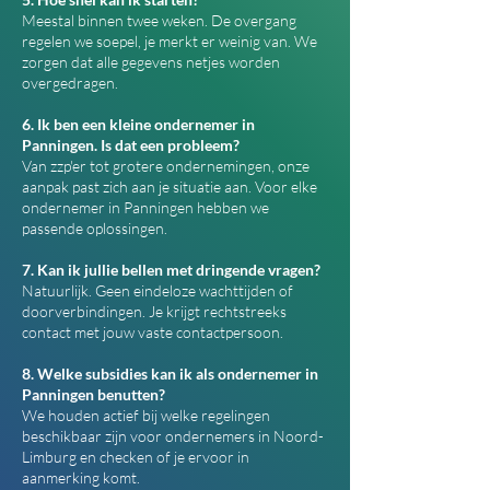
Meestal binnen twee weken. De overgang
regelen we soepel, je merkt er weinig van. We
zorgen dat alle gegevens netjes worden
overgedragen.
6. Ik ben een kleine ondernemer in
Panningen. Is dat een probleem?
Van zzp'er tot grotere ondernemingen, onze
aanpak past zich aan je situatie aan. Voor elke
ondernemer in Panningen hebben we
passende oplossingen.
7. Kan ik jullie bellen met dringende vragen?
Natuurlijk. Geen eindeloze wachttijden of
doorverbindingen. Je krijgt rechtstreeks
contact met jouw vaste contactpersoon.
8. Welke subsidies kan ik als ondernemer in
Panningen benutten?
We houden actief bij welke regelingen
beschikbaar zijn voor ondernemers in Noord-
Limburg en checken of je ervoor in
aanmerking komt.