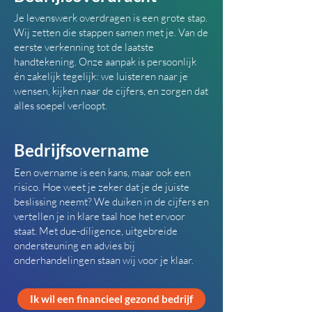
Je levenswerk overdragen is een grote stap.
Wij zetten die stappen samen met je. Van de
eerste verkenning tot de laatste
handtekening. Onze aanpak is persoonlijk
én zakelijk tegelijk: we luisteren naar je
wensen, kijken naar de cijfers, en zorgen dat
alles soepel verloopt.
Bedrijfsovername
Een overname is een kans, maar ook een
risico. Hoe weet je zeker dat je de juiste
beslissing neemt? We duiken in de cijfers en
vertellen je in klare taal hoe het ervoor
staat. Met due-diligence, uitgebreide
ondersteuning en advies bij
onderhandelingen staan wij voor je klaar.
Ik wil een financieel gezond bedrijf