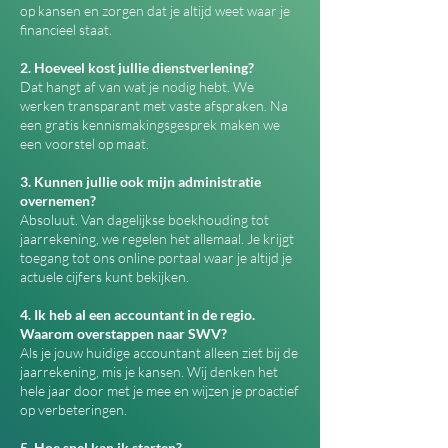
op kansen en zorgen dat je altijd weet waar je
financieel staat.
2. Hoeveel kost jullie dienstverlening?
Dat hangt af van wat je nodig hebt. We
werken transparant met vaste afspraken. Na
een gratis kennismakingsgesprek maken we
een voorstel op maat.
3. Kunnen jullie ook mijn administratie
overnemen?
Absoluut. Van dagelijkse boekhouding tot
jaarrekening, we regelen het allemaal. Je krijgt
toegang tot ons online portaal waar je altijd je
actuele cijfers kunt bekijken.
4. Ik heb al een accountant in de regio.
Waarom overstappen naar SWV?
Als je jouw huidige accountant alleen ziet bij de
jaarrekening, mis je kansen. Wij denken het
hele jaar door met je mee en wijzen je proactief
op verbeteringen.
5. Hoe snel kan ik starten?