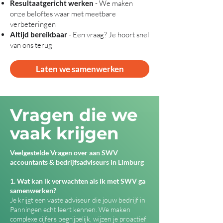
Resultaatgericht werken
- We maken
onze beloftes waar met meetbare
verbeteringen
Altijd bereikbaar
- Een vraag? Je hoort snel
van ons terug
Laten we samenwerken
Vragen die we
vaak krijgen
Veelgestelde Vragen over aan SWV
accountants & bedrijfsadviseurs in Limburg
1. Wat kan ik verwachten als ik met SWV ga
samenwerken?
Je krijgt een vaste adviseur die jouw bedrijf in
Panningen echt leert kennen. We maken
complexe cijfers begrijpelijk, wijzen je proactief