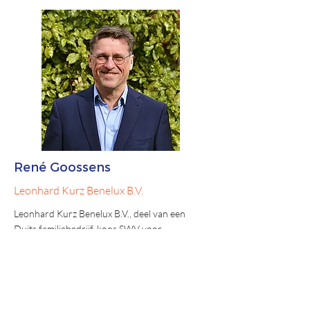
René Goossens
Leonhard Kurz Benelux B.V.
Leonhard Kurz Benelux B.V., deel van een
Duits familiebedrijf, koos SWV voor
persoonlijke aandacht en ondersteuning. SWV
verzorgt met tevredenheid
salarisadministratie, eindcontroles en
personeelsadviezen. Waardering gaat uit naar
nauwkeurigheid, flexibiliteit en effectieve