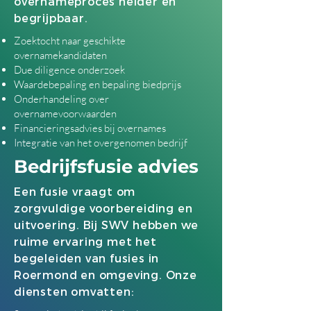
overnameproces helder en
begrijpbaar.
Zoektocht naar geschikte
overnamekandidaten
Due diligence onderzoek
Waardebepaling en bepaling biedprijs
Onderhandeling over
overnamevoorwaarden
Financieringsadvies bij overnames
Integratie van het overgenomen bedrijf
Bedrijfsfusie advies
Een fusie vraagt om
zorgvuldige voorbereiding en
uitvoering. Bij SWV hebben we
ruime ervaring met het
begeleiden van fusies in
Roermond en omgeving. Onze
diensten omvatten: