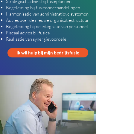
Strategisch advies bij fusieplannen
Begeleiding bij fusieonderhandelingen
Harmonisatie van administratieve systemen
Advies over de nieuwe organisatiestructuur
Begeleiding bij de integratie van personeel
Fiscaal advies bij fusies
Realisatie van synergievoordele
Ik wil hulp bij mijn bedrijfsfusie