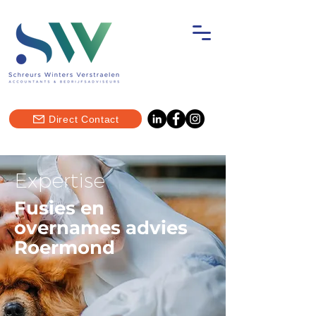
Direct Contact
Expertise
Fusies en
overnames advies
Roermond