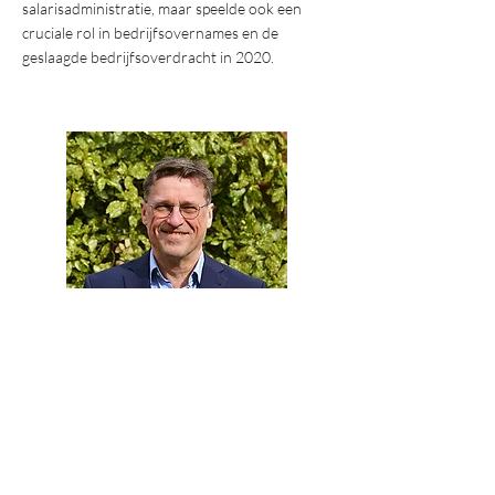
salarisadministratie, maar speelde ook een
cruciale rol in bedrijfsovernames en de
geslaagde bedrijfsoverdracht in 2020.
René Goossens
Leonhard Kurz Benelux B.V.
Leonhard Kurz Benelux B.V., deel van een
Duits familiebedrijf, koos SWV voor