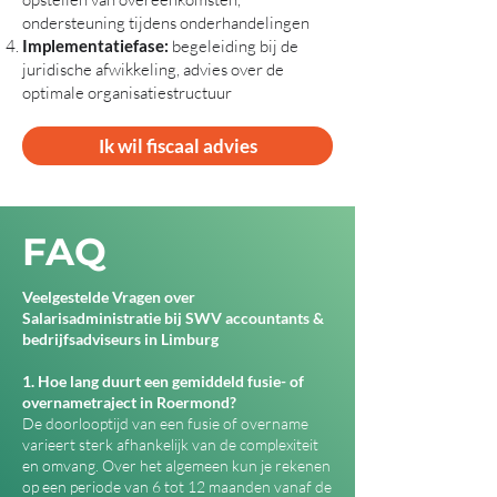
ondersteuning tijdens onderhandelingen
Implementatiefase:
begeleiding bij de
juridische afwikkeling, advies over de
optimale organisatiestructuur
Ik wil fiscaal advies
FAQ
Veelgestelde Vragen over
Salarisadministratie bij SWV accountants &
bedrijfsadviseurs in Limburg
1. Hoe lang duurt een gemiddeld fusie- of
overnametraject in Roermond?
De doorlooptijd van een fusie of overname
varieert sterk afhankelijk van de complexiteit
en omvang. Over het algemeen kun je rekenen
op een periode van 6 tot 12 maanden vanaf de