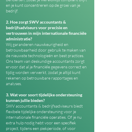
en je kunt concentreren op de groei van je
bedrijf.
2. Hoe zorgt SWV accountants &
bedrijfsadviseurs voor precisie en
vertrouwen in mijn internationale financiële
administratie?
Wij garanderen nauwkeurigheid en
betrouwbaarheid door gebruik te maken van
de nieuwste technologieën en best practices.
Ons team van deskundige accountants zorgt
ervoor dat al je financiële gegevens correct en
tijdig worden verwerkt, zodat je altijd kunt
rekenen op betrouwbare rapportages en
analyses.
3. Wat voor soort tijdelijke ondersteuning
kunnen jullie bieden?
SWV accountants & bedrijfsadviseurs biedt
flexibele tijdelijke ondersteuning voor je
internationale financiële operaties. Of je nu
extra hulp nodig hebt voor een specifiek
project, tijdens een piekperiode, of voor