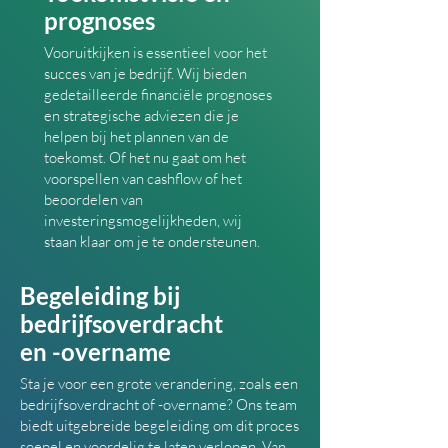
prognoses
Vooruitkijken is essentieel voor het
succes van je bedrijf. Wij bieden
gedetailleerde financiële prognoses
en strategische adviezen die je
helpen bij het plannen van de
toekomst. Of het nu gaat om het
voorspellen van cashflow of het
beoordelen van
investeringsmogelijkheden, wij
staan klaar om je te ondersteunen.
Begeleiding bij
bedrijfsoverdracht
en -overname
Sta je voor een grote verandering, zoals een
bedrijfsoverdracht of -overname? Ons team
biedt uitgebreide begeleiding om dit proces
soepel en voordelig te laten verlopen. Van