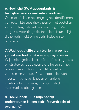
6. Hoe helpt SWV accountants &
bedrijfsadviseurs met subsidieadvies?
Onze specialisten helpen je bij het identificeren
van geschikte subsidiekansen en het opstellen
van overtuigende subsidieaanvragen. We
zorgen ervoor dat je de financiële steun krijgt
die je nodig hebt om je bedrijfsdoelen te
bereiken.
7. Wat houdt jullie dienstverlening op het
gebied van toekomstvisie en prognoses in?
Wij bieden gedetailleerde financiële prognoses
en strategische adviezen die je helpen bij het
plannen van de toekomst. Dit omvat het
voorspellen van cashflow, beoordelen van
investeringsmogelijkheden en andere
strategische beslissingen om je bedrijf
succesvol te laten groeien.
8. Hoe kunnen jullie mijn bedrijf
ondersteunen bij een bedrijfsoverdracht of -
overname?