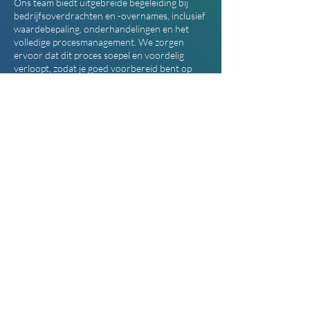
Ons team biedt uitgebreide begeleiding bij
bedrijfsoverdrachten en -overnames, inclusief
waardebepaling, onderhandelingen en het
volledige procesmanagement. We zorgen
ervoor dat dit proces soepel en voordelig
verloopt, zodat je goed voorbereid bent op
elke stap.
9. Wat maakt jullie aanpak uniek?
Bij SWV accountants & bedrijfsadviseurs
hanteren we een persoonlijke en professionele
aanpak die is afgestemd op de specifieke
behoeften van jouw bedrijf. We geloven in een
op maat gemaakte dienstverlening die je helpt
je zakelijke doelen te bereiken, met een
volledige inzet van ons team om ervoor te
zorgen dat je financiële administratie efficiënt
en effectief wordt beheerd.
10. Hoe kan ik contact opnemen met SWV
accountants & bedrijfsadviseurs voor meer
informatie of een vrijblijvend adviesgesprek?
Je kunt contact met ons opnemen via onze
website, telefonisch of per e-mail. Ons team