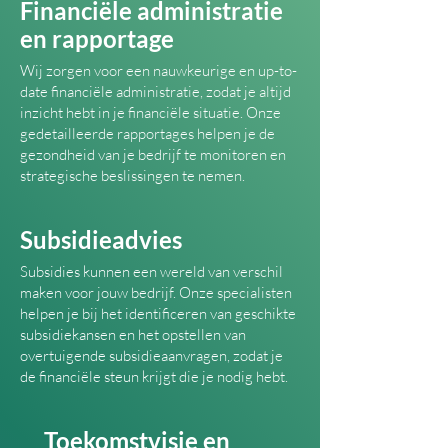
Financiële administratie
en rapportage
Wij zorgen voor een nauwkeurige en up-to-
date financiële administratie, zodat je altijd
inzicht hebt in je financiële situatie. Onze
gedetailleerde rapportages helpen je de
gezondheid van je bedrijf te monitoren en
strategische beslissingen te nemen.
Subsidieadvies
Subsidies kunnen een wereld van verschil
maken voor jouw bedrijf. Onze specialisten
helpen je bij het identificeren van geschikte
subsidiekansen en het opstellen van
overtuigende subsidieaanvragen, zodat je
de financiële steun krijgt die je nodig hebt.
Toekomstvisie en