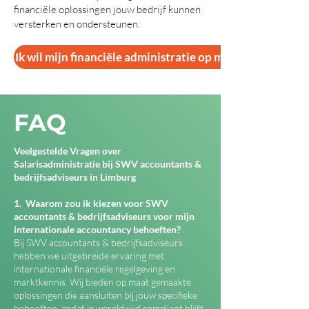
financiële oplossingen jouw bedrijf kunnen
versterken en ondersteunen.
Ik wil mijn financiële administratie op maat
FAQ
Veelgestelde Vragen over
Salarisadministratie bij SWV accountants &
bedrijfsadviseurs in Limburg
1. Waarom zou ik kiezen voor SWV
accountants & bedrijfsadviseurs voor mijn
internationale accountancy behoeften?
Bij SWV accountants & bedrijfsadviseurs
hebben we uitgebreide ervaring met
internationale financiële regelgeving en
marktkennis. Wij bieden op maat gemaakte
oplossingen die aansluiten bij jouw specifieke
behoeften, zodat je wereldwijd compliant blijft