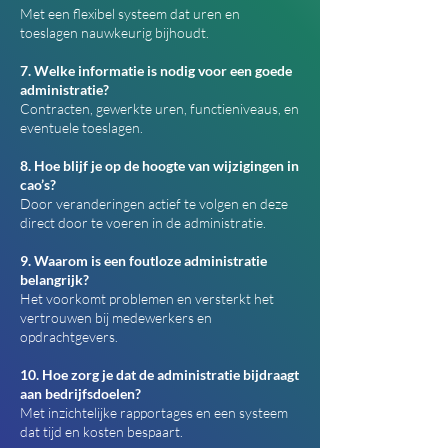
Met een flexibel systeem dat uren en
toeslagen nauwkeurig bijhoudt.
7. Welke informatie is nodig voor een goede
administratie?
Contracten, gewerkte uren, functieniveaus, en
eventuele toeslagen.
8. Hoe blijf je op de hoogte van wijzigingen in
cao’s?
Door veranderingen actief te volgen en deze
direct door te voeren in de administratie.
9. Waarom is een foutloze administratie
belangrijk?
Het voorkomt problemen en versterkt het
vertrouwen bij medewerkers en
opdrachtgevers.
10. Hoe zorg je dat de administratie bijdraagt
aan bedrijfsdoelen?
Met inzichtelijke rapportages en een systeem
dat tijd en kosten bespaart.