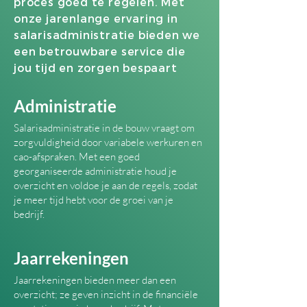
proces goed te regelen. Met
onze jarenlange ervaring in
salarisadministratie bieden we
een betrouwbare service die
jou tijd en zorgen bespaart
Administratie
Salarisadministratie in de bouw vraagt om
zorgvuldigheid door variabele werkuren en
cao-afspraken. Met een goed
georganiseerde administratie houd je
overzicht en voldoe je aan de regels, zodat
je meer tijd hebt voor de groei van je
bedrijf.
Jaarrekeningen
Jaarrekeningen bieden meer dan een
overzicht; ze geven inzicht in de financiële