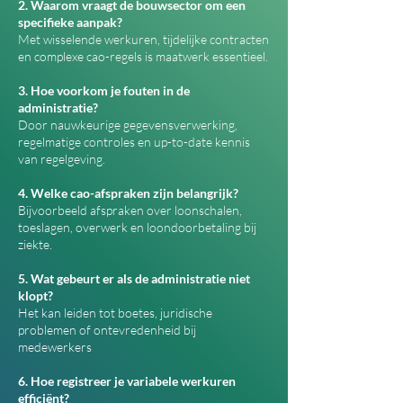
2. Waarom vraagt de bouwsector om een
specifieke aanpak?
Met wisselende werkuren, tijdelijke contracten
en complexe cao-regels is maatwerk essentieel.
3. Hoe voorkom je fouten in de
administratie?
Door nauwkeurige gegevensverwerking,
regelmatige controles en up-to-date kennis
van regelgeving.
4. Welke cao-afspraken zijn belangrijk?
Bijvoorbeeld afspraken over loonschalen,
toeslagen, overwerk en loondoorbetaling bij
ziekte.
5. Wat gebeurt er als de administratie niet
klopt?
Het kan leiden tot boetes, juridische
problemen of ontevredenheid bij
medewerkers
6. Hoe registreer je variabele werkuren
efficiënt?