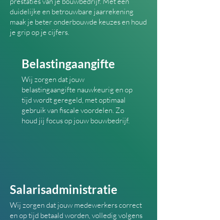
prestaties van je bouwbedrijf. Met een
duidelijke en betrouwbare jaarrekening
maak je beter onderbouwde keuzes en houd
je grip op je cijfers.
Belastingaangifte
Wij zorgen dat jouw
belastingaangifte nauwkeurig en op
tijd wordt geregeld, met optimaal
gebruik van fiscale voordelen. Zo
houd jij focus op jouw bouwbedrijf.
Salarisadministratie
Wij zorgen dat jouw medewerkers correct
en op tijd betaald worden, volledig volgens