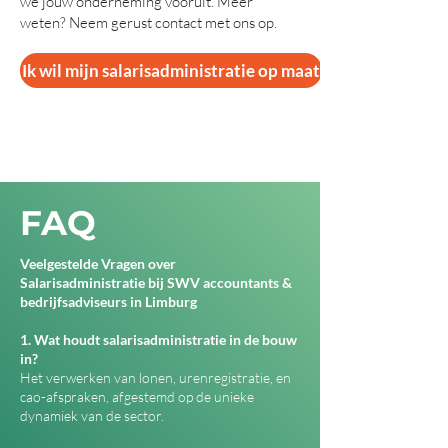
we jouw onderneming vooruit. Meer
weten? Neem gerust contact met ons op.
Ik wil mijn salarisadministratie op maat
FAQ
Veelgestelde Vragen over
Salarisadministratie bij SWV accountants &
bedrijfsadviseurs in Limburg
1. Wat houdt salarisadministratie in de bouw
in?
Het verwerken van lonen, urenregistratie, en
cao-afspraken, afgestemd op de unieke
dynamiek van de sector.