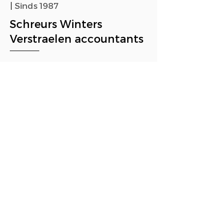
| Sinds 1987
Schreurs Winters
Verstraelen accountants
Schreurs Winters Verstraelen
accountants & bedrijfsadviseurs
ondersteunt sinds 1987 ondernemers in
het mkb met deskundig advies op het
gebied van accountancy, fiscaliteit en
bedrijfsvoering. Vanuit ons kantoor in
Tegelen helpen wij bedrijven met
financiële vraagstukken, belastingadvies,
salarisadministratie, HR, financiële
planning en bedrijfseconomisch advies.