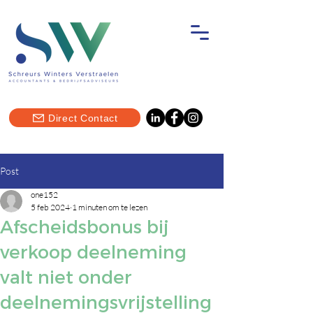
Direct Contact
Post
one152
5 feb 2024
1 minuten om te lezen
Afscheidsbonus bij
verkoop deelneming
valt niet onder
deelnemingsvrijstelling