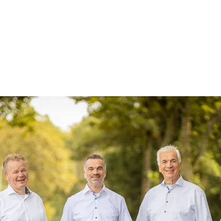
Afstudeerstage
accountancy: zo
combineer je scriptie en
praktijk