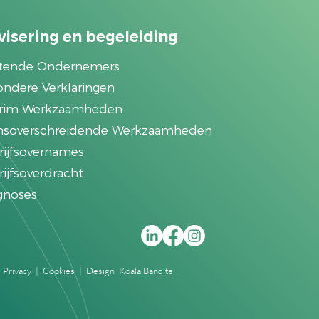
visering en begeleiding
rtende Ondernemers
ondere Verklaringen
erim Werkzaamheden
nsoverschreidende Werkzaamheden
rijfsovernames
ijfsoverdracht
gnoses
|
Privacy
|
Cookies
|
Design Koala Bandits