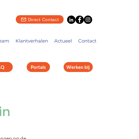
Direct Contact
eam
Klantverhalen
Actueel
Contact
AQ
Portals
Werken bij
in
gingen op de 