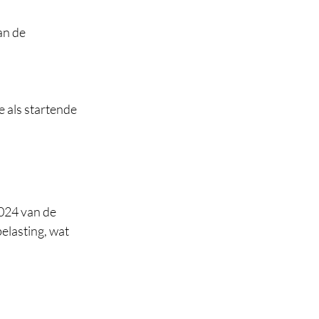
an de 
 als startende 
024 van de 
elasting, wat 