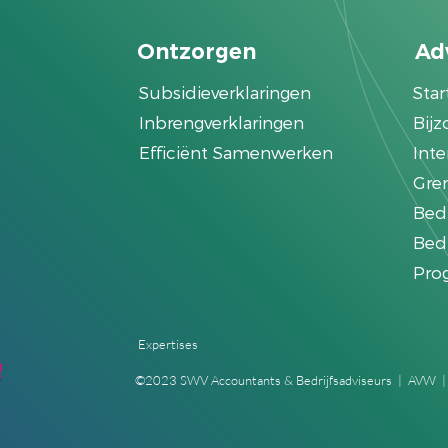
Ontzorgen
Ad
Subsidieverklaringen
Sta
Inbrengverklaringen
Bijz
Efficiënt Samenwerken
Int
Gre
Bed
Bedr
Pro
©2023 SWV Accountants & Bedrijfsadviseurs |
AVW