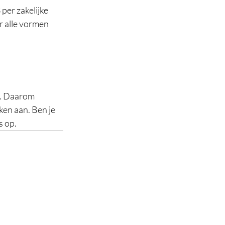
per zakelijke 
r alle vormen 
n. Daarom 
en aan. Ben je 
s op.