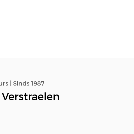
rs | Sinds 1987
 Verstraelen
n de accountancy: van
khouder naar
tegisch adviseur