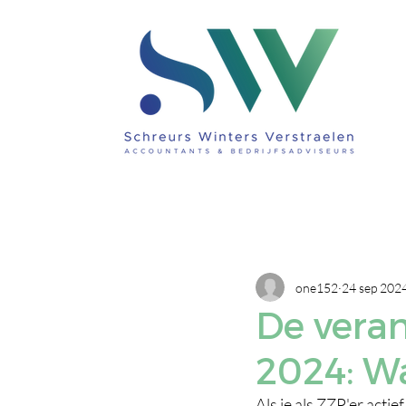
one152
24 sep 202
De veran
2024: W
Als je als ZZP'er actie