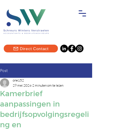
Direct Contact
Post
one152
29 mei 2024
2 minuten om te lezen
Kamerbrief
aanpassingen in
bedrijfsopvolgingsregeli
ng en