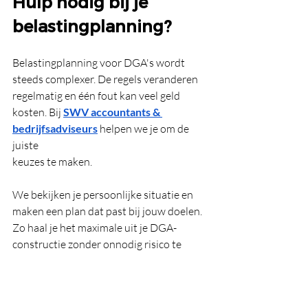
Hulp nodig bij je 
belastingplanning?
Belastingplanning voor DGA's wordt 
steeds complexer. De regels veranderen 
regelmatig en één fout kan veel geld 
kosten. Bij 
SWV accountants & 
bedrijfsadviseurs
 helpen we je om de 
juiste 
keuzes te maken.
We bekijken je persoonlijke situatie en 
maken een plan dat past bij jouw doelen. 
Zo haal je het maximale uit je DGA-
constructie zonder onnodig risico te 
lopen.
Wil je weten wat de beste aanpak is 